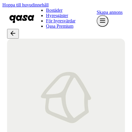
Hoppa till huvudinnehåll
Bostäder
Skapa annons
Hyresgäster
För hyresvärdar
Qasa Premium