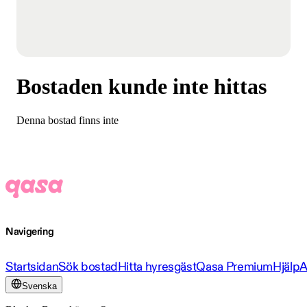
Bostaden kunde inte hittas
Denna bostad finns inte
Navigering
Startsidan
Sök bostad
Hitta hyresgäst
Qasa Premium
Hjälp
A
Svenska