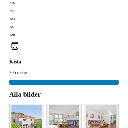
155
197
514
517
518
Kista
705 meter
11
Alla bilder