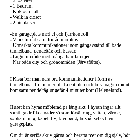
- 2 toaletter
- 1 Badrum
- Kök och hall
- Walk in closet
- 2 uteplatser
-En garageplats med el och fjärrkontroll
- Vindsförråd samt förråd utomhus
- Utmärkta kommunikationer inom gångavstånd till både
tunnelbana, pendeltåg och bussar.
- Lugnt område med många barnfamiljer.
- När både city och grönområden (Järvafältet).
I Kista bor man nära bra kommunikationer i form av
tunnelbana, 16 minuter till T-centralen och buss någon minut
bort samt pendeltåg ungefär 4 minuter bort (Helenelund).
Huset kan hyras möblerad på lång sikt. I hyran ingår allt
samtliga driftkostnader så som försäkring, vatten, värme,
sophämtning, kabel-TV, bredband, hushållsel och en
garageplats.
Om du är seriös skriv gärna och berätta mer om dig själv, hör