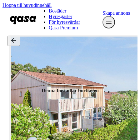
Hoppa till huvudinnehåll
Bostäder
Skapa annons
Hyresgäster
För hyresvärdar
Qasa Premium
Denna bostad är borttagen