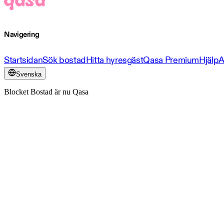
Navigering
Startsidan
Sök bostad
Hitta hyresgäst
Qasa Premium
Hjälp
A
Svenska
Blocket Bostad är nu Qasa