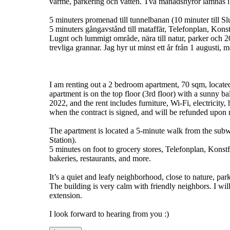
värme, parkering och vatten. Två månadshyror lämnas i de
5 minuters promenad till tunnelbanan (10 minuter till Slu
5 minuters gångavstånd till mataffär, Telefonplan, Konst
Lugnt och lummigt område, nära till natur, parker och 
trevliga grannar. Jag hyr ut minst ett år från 1 augusti, 
I am renting out a 2 bedroom apartment, 70 sqm, located 
apartment is on the top floor (3rd floor) with a sunny b
2022, and the rent includes furniture, Wi-Fi, electricity
when the contract is signed, and will be refunded upon
The apartment is located a 5-minute walk from the subw
Station).
5 minutes on foot to grocery stores, Telefonplan, Konst
bakeries, restaurants, and more.
It’s a quiet and leafy neighborhood, close to nature, 
The building is very calm with friendly neighbors. I will 
extension.
I look forward to hearing from you :)