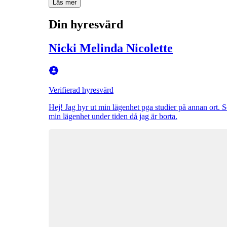
Läs mer
Din hyresvärd
Nicki Melinda Nicolette
Verifierad hyresvärd
Hej! Jag hyr ut min lägenhet pga studier på annan ort. S
min lägenhet under tiden då jag är borta.