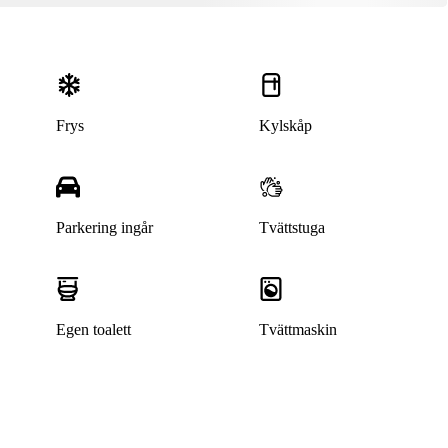
Frys
Kylskåp
Parkering ingår
Tvättstuga
Denna bostad är borttagen
Egen toalett
Tvättmaskin