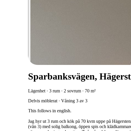
Sparbanksvägen, Hägers
Lägenhet · 3 rum · 2 sovrum · 70 m²
Delvis möblerat · Våning 3 av 3
This follows in english.
Jag hyr ut 3 rum och kök på 70 kvm uppe på Hägerstens
(vån 3) med solig balkong, öppen spis och klädkammare.