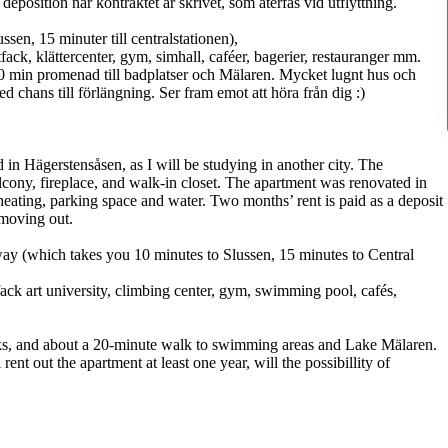
position när kontraktet är skrivet, som återfås vid utflyttning.
ssen, 15 minuter till centralstationen),
fack, klättercenter, gym, simhall, caféer, bagerier, restauranger mm.
20 min promenad till badplatser och Mälaren. Mycket lugnt hus och
med chans till förlängning. Ser fram emot att höra från dig :)
in Hägerstensåsen, as I will be studying in another city. The
alcony, fireplace, and walk-in closet. The apartment was renovated in
, heating, parking space and water. Two months’ rent is paid as a deposit
 moving out.
ay (which takes you 10 minutes to Slussen, 15 minutes to Central
fack art university, climbing center, gym, swimming pool, cafés,
parks, and about a 20-minute walk to swimming areas and Lake Mälaren.
rent out the apartment at least one year, will the possibillity of