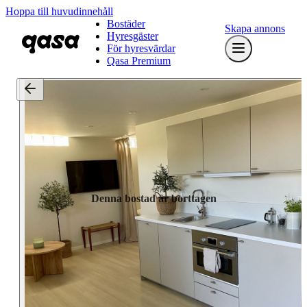
Hoppa till huvudinnehåll
Bostäder
Skapa annons
Hyresgäster
För hyresvärdar
Qasa Premium
Denna bostad är borttagen