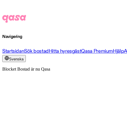
Navigering
Startsidan
Sök bostad
Hitta hyresgäst
Qasa Premium
Hjälp
A
Svenska
Blocket Bostad är nu Qasa