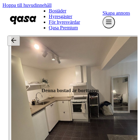
Hoppa till huvudinnehåll
Bostäder
Skapa annons
Hyresgäster
För hyresvärdar
Qasa Premium
Denna bostad är borttagen