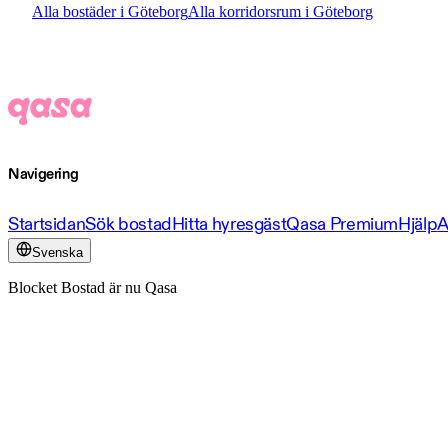
Alla bostäder i Göteborg
Alla korridorsrum i Göteborg
Navigering
Startsidan
Sök bostad
Hitta hyresgäst
Qasa Premium
Hjälp
A
Svenska
Blocket Bostad är nu Qasa