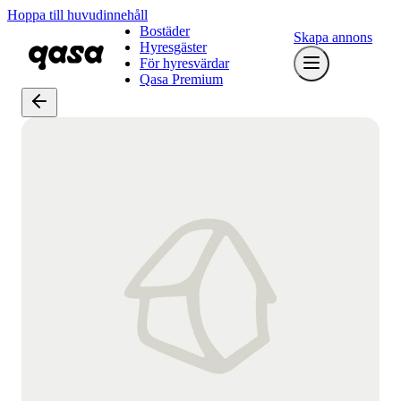
Hoppa till huvudinnehåll
Bostäder
Skapa annons
Hyresgäster
För hyresvärdar
Qasa Premium