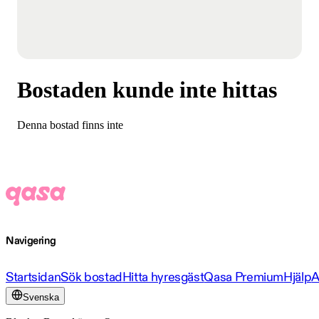
Bostaden kunde inte hittas
Denna bostad finns inte
Navigering
Startsidan
Sök bostad
Hitta hyresgäst
Qasa Premium
Hjälp
A
Svenska