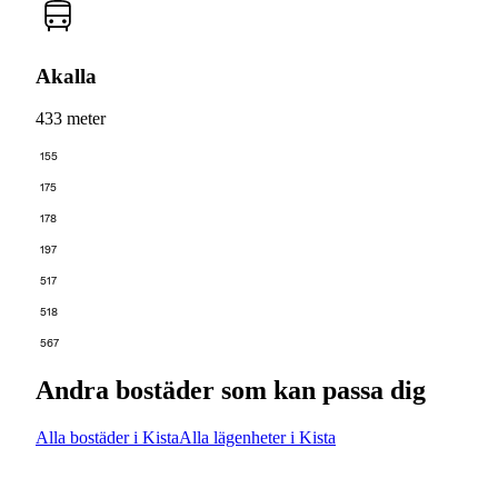
Akalla
433 meter
155
175
178
197
517
518
567
Andra bostäder som kan passa dig
Alla bostäder i Kista
Alla lägenheter i Kista