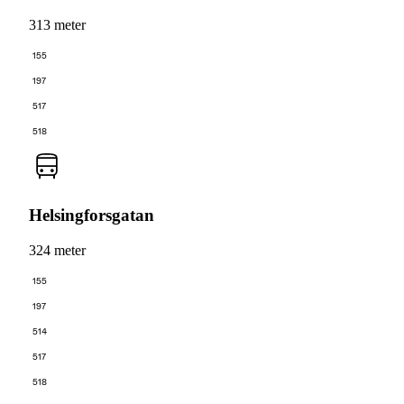
313 meter
155
197
517
518
Helsingforsgatan
324 meter
155
197
514
517
518