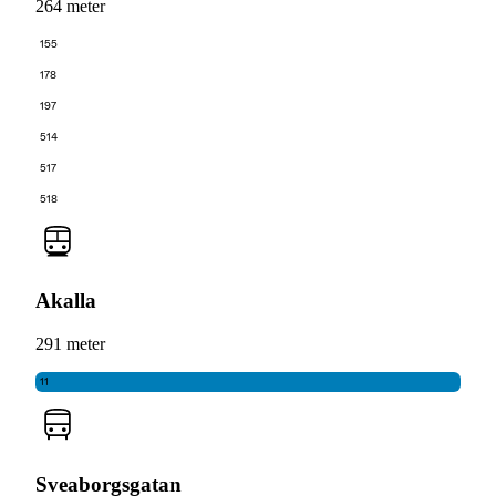
264 meter
155
178
197
514
517
518
Akalla
291 meter
11
Sveaborgsgatan