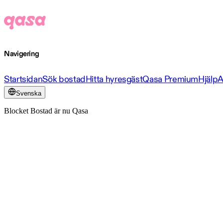
Navigering
Startsidan
Sök bostad
Hitta hyresgäst
Qasa Premium
Hjälp
A
Svenska
Blocket Bostad är nu Qasa