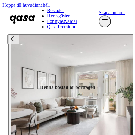
Hoppa till huvudinnehåll
Bostäder
Skapa annons
Hyresgäster
För hyresvärdar
Qasa Premium
Denna bostad är borttagen