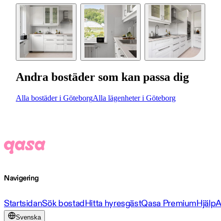
Andra bostäder som kan passa dig
Alla bostäder i Göteborg
Alla lägenheter i Göteborg
Navigering
Startsidan
Sök bostad
Hitta hyresgäst
Qasa Premium
Hjälp
A
Svenska