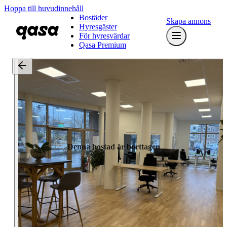
Hoppa till huvudinnehåll
Bostäder
Skapa annons
Hyresgäster
För hyresvärdar
Qasa Premium
Denna bostad är borttagen