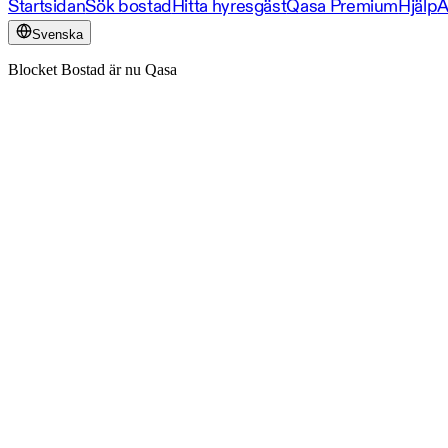
Startsidan
Sök bostad
Hitta hyresgäst
Qasa Premium
Hjälp
A
Svenska
Blocket Bostad är nu Qasa