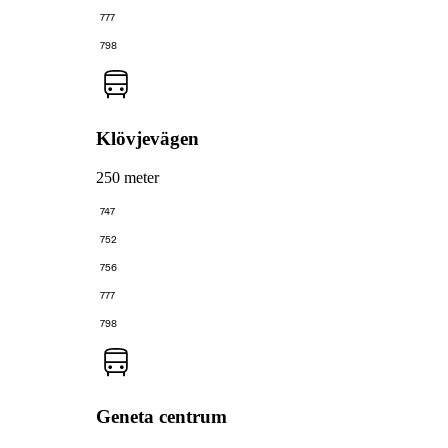
777
798
Klövjevägen
250 meter
747
752
756
777
798
Geneta centrum