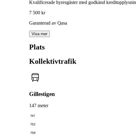
Kvalificerade hyresgäster med godkänd kreditupplysni
7 500 kr
Garanterad av Qasa
Visa mer
Plats
Kollektivtrafik
Gillestigen
147 meter
747
752
756