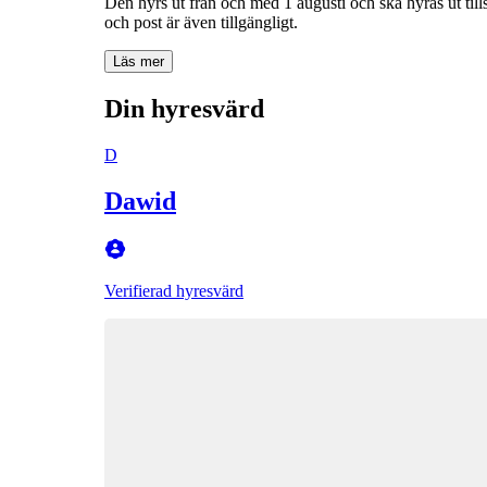
Den hyrs ut från och med 1 augusti och ska hyras ut til
och post är även tillgängligt.
Läs mer
Din hyresvärd
D
Dawid
Verifierad hyresvärd