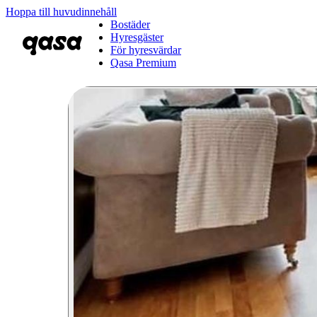
Hoppa till huvudinnehåll
Bostäder
Hyresgäster
För hyresvärdar
Qasa Premium