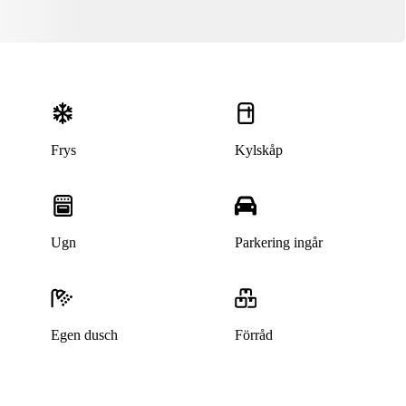
Frys
Kylskåp
Ugn
Parkering ingår
Denna bostad är borttagen
Egen dusch
Förråd