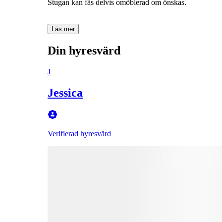
Stugan kan fås delvis omöblerad om önskas.
Läs mer
Din hyresvärd
J
Jessica
Verifierad hyresvärd