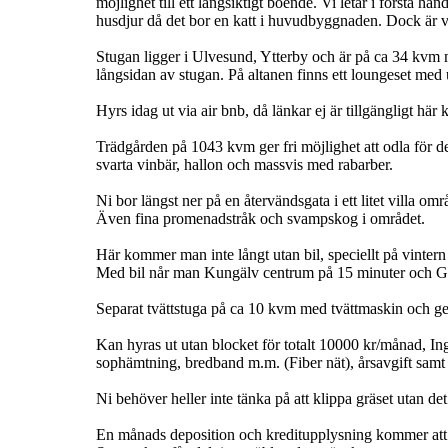
möjlighet till ett långsiktigt boende. Vi letar i första ha
husdjur då det bor en katt i huvudbyggnaden. Dock är vi 
Stugan ligger i Ulvesund, Ytterby och är på ca 34 kvm m
långsidan av stugan. På altanen finns ett loungeset med 
Hyrs idag ut via air bnb, då länkar ej är tillgängligt h
Trädgården på 1043 kvm ger fri möjlighet att odla för d
svarta vinbär, hallon och massvis med rabarber.
Ni bor längst ner på en återvändsgata i ett litet villa 
Även fina promenadstråk och svampskog i området.
Här kommer man inte långt utan bil, speciellt på vinte
Med bil når man Kungälv centrum på 15 minuter och G
Separat tvättstuga på ca 10 kvm med tvättmaskin och gen
Kan hyras ut utan blocket för totalt 10000 kr/månad, Ing
sophämtning, bredband m.m. (Fiber nät), årsavgift samt 
Ni behöver heller inte tänka på att klippa gräset utan det
En månads deposition och kreditupplysning kommer att