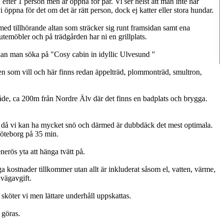
nd efter 1 person men är öppna för par. Vi ser helst att man inte har
öppna för det om det är rätt person, dock ej katter eller stora hundar.
ed tillhörande altan som sträcker sig runt framsidan samt ena
utemöbler och på trädgården har ni en grillplats.
är kan man söka på "Cosy cabin in idyllic Ulvesund "
en som vill och här finns redan äppelträd, plommonträd, smultron,
område, ca 200m från Nordre Älv där det finns en badplats och brygga.
rn då vi kan ha mycket snö och därmed är dubbdäck det mest optimala.
öteborg på 35 min.
erös yta att hänga tvätt på.
a kostnader tillkommer utan allt är inkluderat såsom el, vatten, värme,
vägavgift.
 sköter vi men lättare underhåll uppskattas.
 göras.