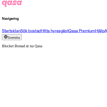
Navigering
Startsidan
Sök bostad
Hitta hyresgäst
Qasa Premium
Hjälp
A
Svenska
Blocket Bostad är nu Qasa