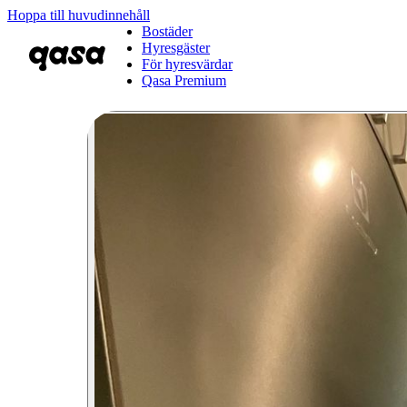
Hoppa till huvudinnehåll
Bostäder
Hyresgäster
För hyresvärdar
Qasa Premium