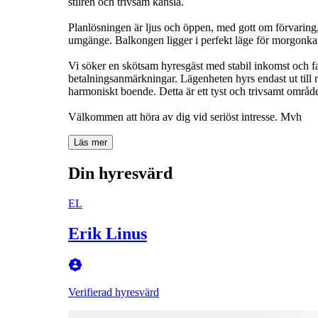
stilren och trivsam känsla.
Planlösningen är ljus och öppen, med gott om förvaring
umgänge. Balkongen ligger i perfekt läge för morgonkaffet
Vi söker en skötsam hyresgäst med stabil inkomst och f
betalningsanmärkningar. Lägenheten hyrs endast ut till r
harmoniskt boende. Detta är ett tyst och trivsamt områd
Välkommen att höra av dig vid seriöst intresse. Mvh
Läs mer
Din hyresvärd
EL
Erik Linus
Verifierad hyresvärd