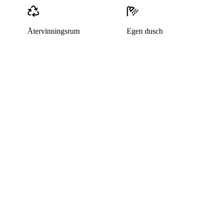
Återvinningsrum
Egen dusch
Denna bostad är borttagen