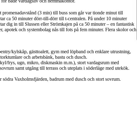
ats för både vardagsliv och hemmakontor.
romenadavstånd (3 min) till buss som går var tionde minut till
r ca 50 minuter dörr-till-dörr till t-centralen. På under 10 minuter
ar dig in till Slussen eller Strömkajen på ca 50 minuter – en fantastisk
r, apotek och systembolag nås till fots på fem minuter. Flera skolor och
pentry/kylskåp, gästtoalett, gym med löpband och enklare utrustning,
 torktumlare och arbetsbänk, bastu och dusch.
or kyl/frys, ugn, mikro, diskmaskin m.m.), stort vardagsrum med
sovrum samt utgång till terrass och uteplats i söderläge med utekök.
ver södra Vaxholmsfjärden, badrum med dusch och stort sovrum.