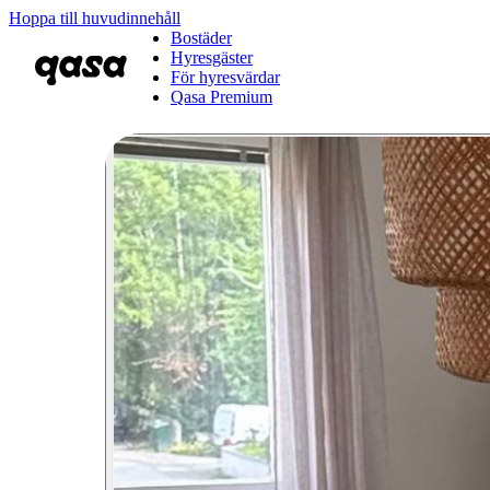
Hoppa till huvudinnehåll
Bostäder
Hyresgäster
För hyresvärdar
Qasa Premium