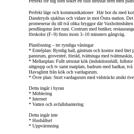
Perfekt för dig som söker ett fullt utrustat hem med pl
Perfekt läge och kommunikationer Här bor du med kort p
Danderyds sjukhus och vidare in mot Östra station. Det ta
promenerar du till två olika bryggor där Vaxholmsbåten t
pendlingstur året runt. Centrum med butiker, restaurange
förskolor (F–9) finns inom 3–10 minuters gångväg.
Planlösning – tre rymliga våningar
* Entréplan: Rymlig hall, gästrum och kontor med litet 
pannrum, groventré, förråd, tvättstuga med tvättmaskin,
* Mellanplan: Fullt utrustat kök (induktionshäll, fullst
sittgrupp och tv samt matplats, badrum med badkar, två 
Havsglimt från kök och vardagsrum.
* Övre plan: Stort vardagsrum med vidsträckt utsikt ö
Detta ingår i hyran
* Möblering
* Internet
* Vatten och avfallshantering
Detta ingår inte
* Hushållsel
* Uppvärmning