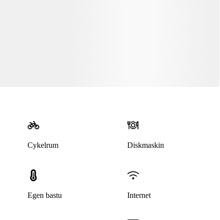
Cykelrum
Diskmaskin
Denna bostad är borttagen
Egen bastu
Internet