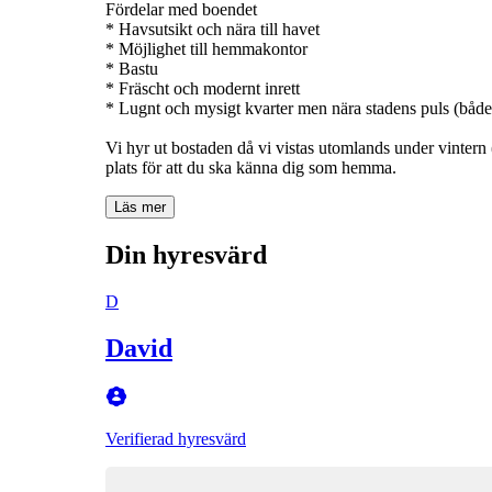
Fördelar med boendet
* Havsutsikt och nära till havet
* Möjlighet till hemmakontor
* Bastu
* Fräscht och modernt inrett
* Lugnt och mysigt kvarter men nära stadens puls (bå
Vi hyr ut bostaden då vi vistas utomlands under vintern (c
plats för att du ska känna dig som hemma.
Läs mer
Din hyresvärd
D
David
Verifierad hyresvärd