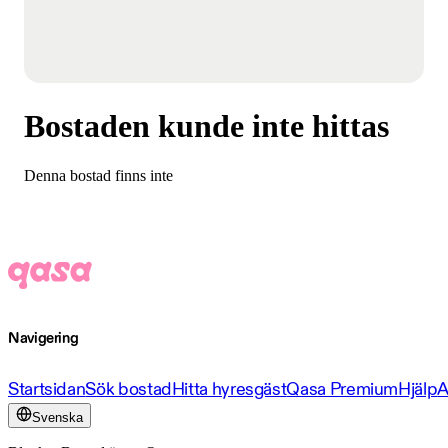
Bostaden kunde inte hittas
Denna bostad finns inte
Navigering
Startsidan
Sök bostad
Hitta hyresgäst
Qasa Premium
Hjälp
A
Svenska