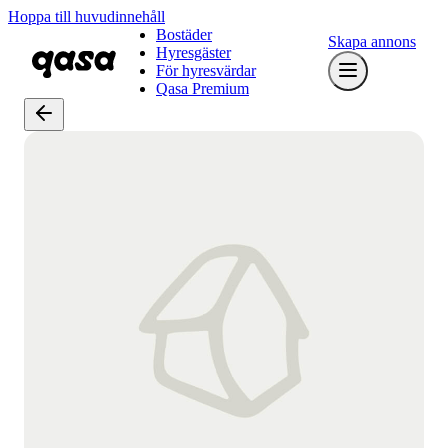
Hoppa till huvudinnehåll
Bostäder
Skapa annons
Hyresgäster
För hyresvärdar
Qasa Premium