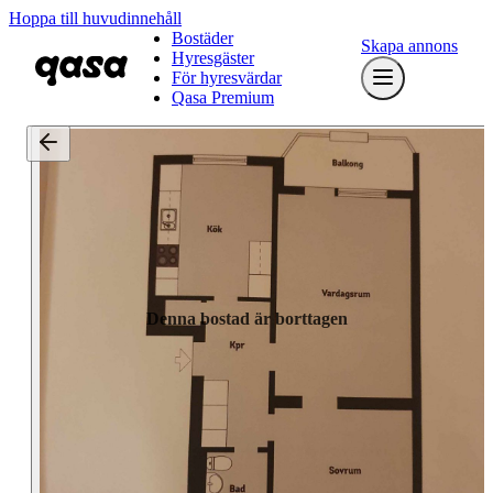
Hoppa till huvudinnehåll
Bostäder
Skapa annons
Hyresgäster
För hyresvärdar
Qasa Premium
Denna bostad är borttagen