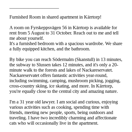
_____________________
Furnished Room in shared apartment in Kärrtorp!
A room on Fyrskeppsvägen 56 in Kärrtorp is available for
rent from 5 August to 31 October. Reach out to me and tell
me about yourself.
It's a furnished bedroom with a spacious wardrobe. We share
a fully equipped kitchen, and the bathroom.
By bike you can reach Södermalm (Skanstull) in 13 minutes,
the subway to Slussen takes 12 minutes, and it's only a 20-
minute walk to the forests and lakes of Nackareservatet.
Nackareservatet offers fantastic activities year-round,
including swimming, camping, mushroom picking, jogging,
cross-country skiing, ice skating, and more. In Kärrtorp,
you're equally close to the central city and amazing nature.
I'm a 31 year old lawyer. I am social and curious, enjoying
various activities such as cooking, spending time with
friends, meeting new people, sports, being outdoors and
traveling. I have two incredibly charming and affectionate
cats who will occasionally live in the apartment.