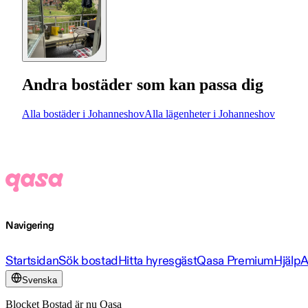
Andra bostäder som kan passa dig
Alla bostäder i Johanneshov
Alla lägenheter i Johanneshov
Navigering
Startsidan
Sök bostad
Hitta hyresgäst
Qasa Premium
Hjälp
A
Svenska
Blocket Bostad är nu Qasa