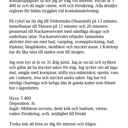
kontaktuppgifter så hör jag av mig vid intresse. Hyran är 5
400 kr och då ingår värme, wifi och försäkring. Alla detaljer
regleras för bådas trygghet vid kontraktsskrivning.
På cykel tar du dig till Södermalm (Skanstull) på 13 minuter,
tunnelbanan till Slussen på 12 minuter och 20 minuters
promenad till Nackareservatet med oändliga skogar och
underbara sjöar. Nackareservatet erbjuder fantastiska
aktiviter året om med bad, camping, svampplockning, bad,
löpturer, längdskidor, skridskor och mycket annat. I Kärrtorp
har du lika nära till staden som till skogen.
Jag som hyr ut är en 31 årig jurist. Jag är social och nyfiken
och gillar att ha mycket saker för mig. Jag tycker om att laga
mat, umgås med kompisar, träffa nya människor, sporta, vara
ute i naturen, resa och mycket andra saker. Jag har två
otroligt charmiga och keliga åtta år gamla katter som ibland
bor i lägenheten.
Hyra: 5 400
Deposition: Ja
Ingår: Möblerat sovrum, delat kök och badrum, värme,
vatten försäkring, wifi, möjlighet till förråd
Tveka inte att höra av dig för intresse och frågor.