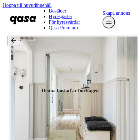
Hoppa till huvudinnehåll
Bostäder
Skapa annons
Hyresgäster
För hyresvärdar
Qasa Premium
Denna bostad är borttagen