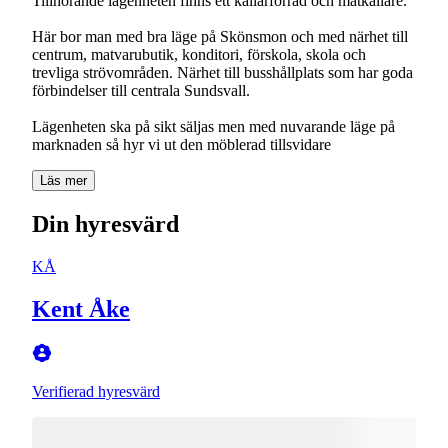
Tillhörande lägenheten finns ett källarförråd och matkällare.
Här bor man med bra läge på Skönsmon och med närhet till
centrum, matvarubutik, konditori, förskola, skola och
trevliga strövområden. Närhet till busshållplats som har goda
förbindelser till centrala Sundsvall.
Lägenheten ska på sikt säljas men med nuvarande läge på
marknaden så hyr vi ut den möblerad tillsvidare
Läs mer
Din hyresvärd
KÅ
Kent Åke
Verifierad hyresvärd