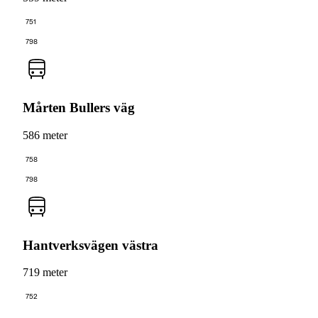
751
798
Mårten Bullers väg
586 meter
758
798
Hantverksvägen västra
719 meter
752