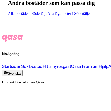
Andra bostäder som kan passa dig
Alla bostäder i Södertälje
Alla lägenheter i Södertälje
Navigering
Startsidan
Sök bostad
Hitta hyresgäst
Qasa Premium
Hjälp
A
Svenska
Blocket Bostad är nu Qasa