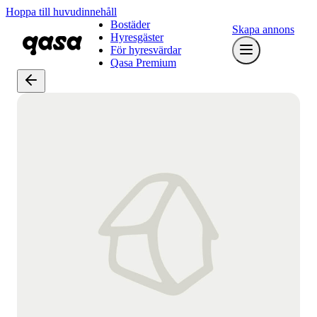
Hoppa till huvudinnehåll
Bostäder
Skapa annons
Hyresgäster
För hyresvärdar
Qasa Premium