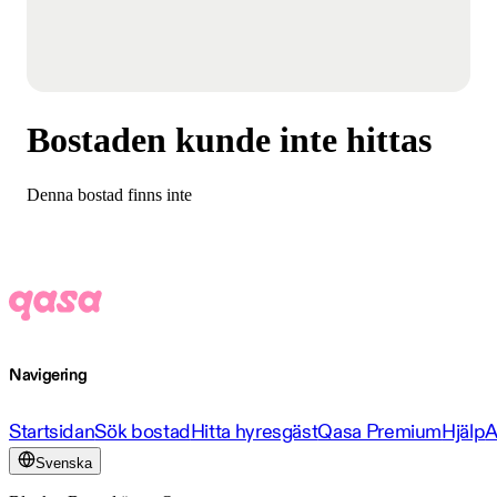
Bostaden kunde inte hittas
Denna bostad finns inte
Navigering
Startsidan
Sök bostad
Hitta hyresgäst
Qasa Premium
Hjälp
A
Svenska