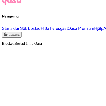
Navigering
Startsidan
Sök bostad
Hitta hyresgäst
Qasa Premium
Hjälp
A
Svenska
Blocket Bostad är nu Qasa