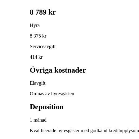
8 789 kr
Hyra
8 375 kr
Serviceavgift
414 kr
Övriga kostnader
Elavgift
Ordnas av hyresgästen
Deposition
1 månad
Kvalificerade hyresgäster med godkänd kreditupplysni