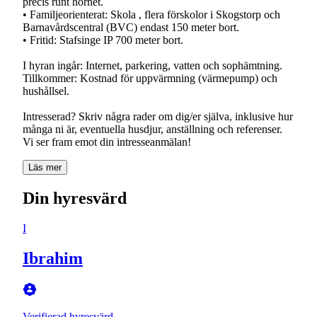
precis runt hörnet.
• Familjeorienterat: Skola , flera förskolor i Skogstorp och
Barnavårdscentral (BVC) endast 150 meter bort.
• Fritid: Stafsinge IP 700 meter bort.
I hyran ingår: Internet, parkering, vatten och sophämtning.
Tillkommer: Kostnad för uppvärmning (värmepump) och
hushållsel.
Intresserad? Skriv några rader om dig/er själva, inklusive hur
många ni är, eventuella husdjur, anställning och referenser.
Läs mer
Din hyresvärd
I
Ibrahim
Verifierad hyresvärd