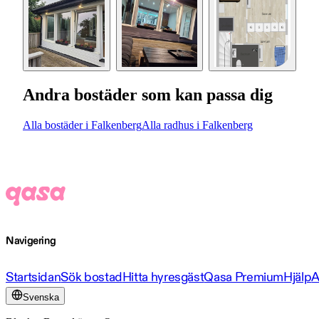
Andra bostäder som kan passa dig
Alla bostäder i Falkenberg
Alla radhus i Falkenberg
Navigering
Startsidan
Sök bostad
Hitta hyresgäst
Qasa Premium
Hjälp
A
Svenska