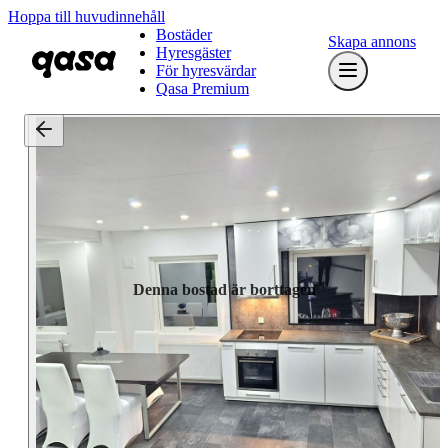
Hoppa till huvudinnehåll
Bostäder
Skapa annons
Hyresgäster
För hyresvärdar
Qasa Premium
Denna bostad är borttagen