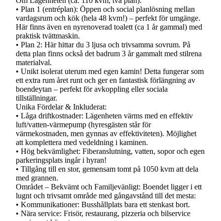
Om Lägenheten (ca. 110 kvm, två plan):
• Plan 1 (entréplan): Öppen och social planlösning mellan
vardagsrum och kök (hela 48 kvm!) – perfekt för umgänge.
Här finns även en nyrenoverad toalett (ca 1 år gammal) med
praktisk tvättmaskin.
• Plan 2: Här hittar du 3 ljusa och trivsamma sovrum. På
detta plan finns också det badrum 3 år gammalt med stilrena
materialval.
• Unikt isolerat uterum med egen kamin! Detta fungerar som
ett extra rum året runt och ger en fantastisk förlängning av
boendeytan – perfekt för avkoppling eller sociala
tillställningar.
Unika Fördelar & Inkluderat:
• Låga driftkostnader: Lägenheten värms med en effektiv
luft/vatten-värmepump (hyresgästen står för
värmekostnaden, men gynnas av effektiviteten). Möjlighet
att komplettera med vedeldning i kaminen.
• Hög bekvämlighet: Fiberanslutning, vatten, sopor och egen
parkeringsplats ingår i hyran!
• Tillgång till en stor, gemensam tomt på 1050 kvm att dela
med grannen.
Området – Bekvämt och Familjevänligt: Boendet ligger i ett
lugnt och trivsamt område med gångavstånd till det mesta:
• Kommunikationer: Busshållplats bara ett stenkast bort.
• Nära service: Frisör, restaurang, pizzeria och bilservice