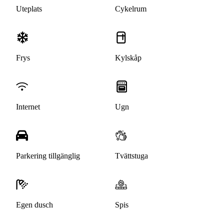
Uteplats
Cykelrum
Frys
Kylskåp
Internet
Ugn
Parkering tillgänglig
Tvättstuga
Egen dusch
Spis