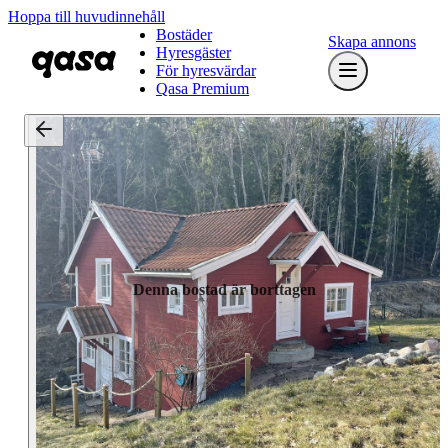
Hoppa till huvudinnehåll
Bostäder
Skapa annons
Hyresgäster
För hyresvärdar
Qasa Premium
Denna bostad är borttagen