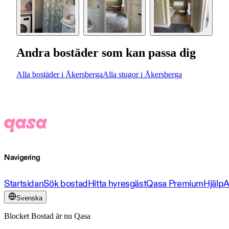
Andra bostäder som kan passa dig
Alla bostäder i Åkersberga
Alla stugor i Åkersberga
Navigering
Startsidan
Sök bostad
Hitta hyresgäst
Qasa Premium
Hjälp
A
Svenska
Blocket Bostad är nu Qasa