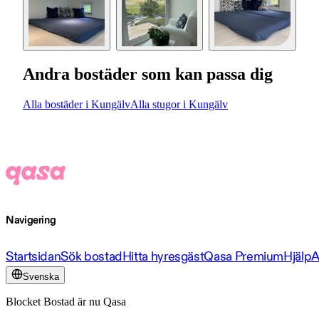
Andra bostäder som kan passa dig
Alla bostäder i Kungälv
Alla stugor i Kungälv
Navigering
Startsidan
Sök bostad
Hitta hyresgäst
Qasa Premium
Hjälp
A
Svenska
Blocket Bostad är nu Qasa