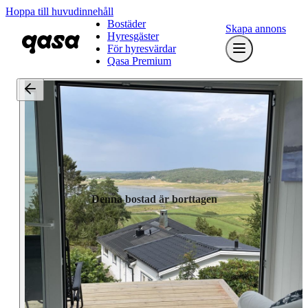
Hoppa till huvudinnehåll
Bostäder
Skapa annons
Hyresgäster
För hyresvärdar
Qasa Premium
Denna bostad är borttagen