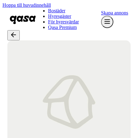
Hoppa till huvudinnehåll
Bostäder
Skapa annons
Hyresgäster
För hyresvärdar
Qasa Premium