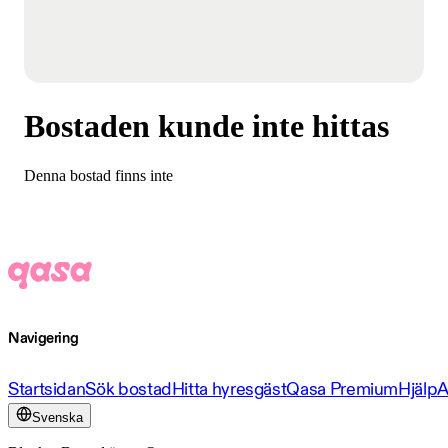
Bostaden kunde inte hittas
Denna bostad finns inte
Navigering
Startsidan
Sök bostad
Hitta hyresgäst
Qasa Premium
Hjälp
A
Svenska