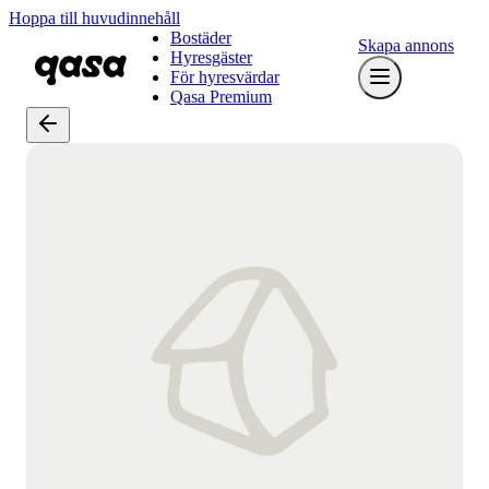
Hoppa till huvudinnehåll
Bostäder
Skapa annons
Hyresgäster
För hyresvärdar
Qasa Premium