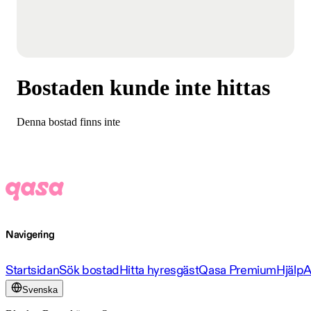
Bostaden kunde inte hittas
Denna bostad finns inte
Navigering
Startsidan
Sök bostad
Hitta hyresgäst
Qasa Premium
Hjälp
A
Svenska