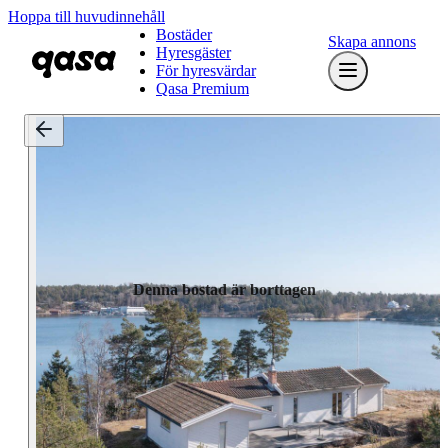
Hoppa till huvudinnehåll
Bostäder
Skapa annons
Hyresgäster
För hyresvärdar
Qasa Premium
Denna bostad är borttagen