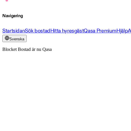
Navigering
Startsidan
Sök bostad
Hitta hyresgäst
Qasa Premium
Hjälp
A
Svenska
Blocket Bostad är nu Qasa