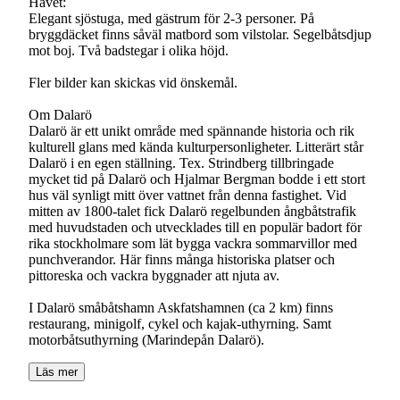
Havet:
Elegant sjöstuga, med gästrum för 2-3 personer. På
bryggdäcket finns såväl matbord som vilstolar. Segelbåtsdjup
mot boj. Två badstegar i olika höjd.
Fler bilder kan skickas vid önskemål.
Om Dalarö
Dalarö är ett unikt område med spännande historia och rik
kulturell glans med kända kulturpersonligheter. Litterärt står
Dalarö i en egen ställning. Tex. Strindberg tillbringade
mycket tid på Dalarö och Hjalmar Bergman bodde i ett stort
hus väl synligt mitt över vattnet från denna fastighet. Vid
mitten av 1800-talet fick Dalarö regelbunden ångbåtstrafik
med huvudstaden och utvecklades till en populär badort för
rika stockholmare som lät bygga vackra sommarvillor med
punchverandor. Här finns många historiska platser och
pittoreska och vackra byggnader att njuta av.
I Dalarö småbåtshamn Askfatshamnen (ca 2 km) finns
restaurang, minigolf, cykel och kajak-uthyrning. Samt
motorbåtsuthyrning (Marindepån Dalarö).
Läs mer