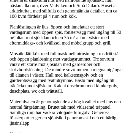
stilrena & smakfulla hus med hänförande sjöutsikt, från
nästan alla rum, över Vadviken och Små Dalarö. Huset är
arkitektritat, med stilfulla och genomtänkta detaljer, om ca
100 kvm fördelat på 4 rum och kök.
Planlösningen är ljus, öppen och innefattar ett stort
vardagsrum med öppen spis, fönstervägg med utgång till 50
m² altan mot sjösidan och en 35 m² altan i väster med
eftermiddags- och kvällssol med möbelgrupp och grill.
Mosaikklätt kök med full maskinell utrustning i rostfritt stål
och öppen planlösning mot vardagsrummet. Tre sovrum
varav ett större mot sjösidan med garderober och
skrivbordslösning. De mindre sovrummen har egna utgångar
till altanen i väster. Hall med kalkstensgolv och en
garderobsvägg med tvättutrymme. Bastu med utgång till
trädäcket mot sjösidan. Kaklat duschrum med klinkergolv,
duschplats, wc och tvättställ.
Materialvalen är genomgående av hög kvalitet med ljus och
neutral färgsättning. Brutet tak med vitlaserad träpanel.
Samtliga rum har vackra vitoljade furugolv. Generösa
fönsterpartier ger en sjöutsikt i panoramastil och ett härligt
ljusinsläpp.