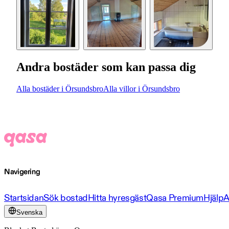
Andra bostäder som kan passa dig
Alla bostäder i Örsundsbro
Alla villor i Örsundsbro
Navigering
Startsidan
Sök bostad
Hitta hyresgäst
Qasa Premium
Hjälp
A
Svenska