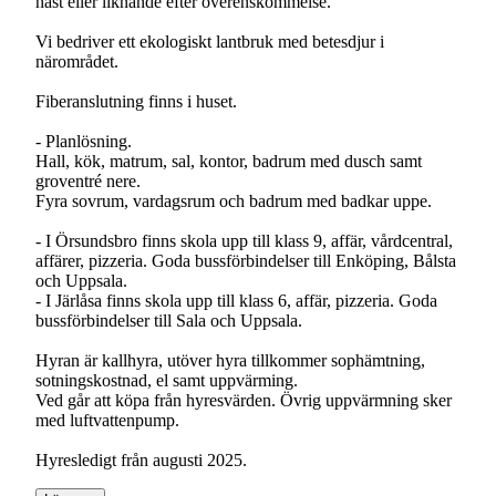
häst eller liknande efter överenskommelse.
Vi bedriver ett ekologiskt lantbruk med betesdjur i
närområdet.
Fiberanslutning finns i huset.
- Planlösning.
Hall, kök, matrum, sal, kontor, badrum med dusch samt
groventré nere.
Fyra sovrum, vardagsrum och badrum med badkar uppe.
- I Örsundsbro finns skola upp till klass 9, affär, vårdcentral,
affärer, pizzeria. Goda bussförbindelser till Enköping, Bålsta
och Uppsala.
- I Järlåsa finns skola upp till klass 6, affär, pizzeria. Goda
bussförbindelser till Sala och Uppsala.
Hyran är kallhyra, utöver hyra tillkommer sophämtning,
sotningskostnad, el samt uppvärming.
Ved går att köpa från hyresvärden. Övrig uppvärmning sker
med luftvattenpump.
Hyresledigt från augusti 2025.