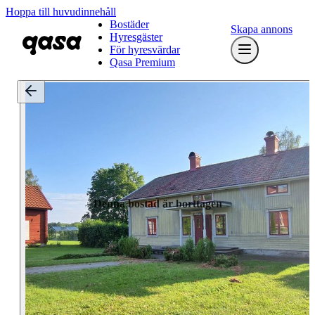
Hoppa till huvudinnehåll
Bostäder
Skapa annons
Hyresgäster
För hyresvärdar
Qasa Premium
Denna bostad är borttagen