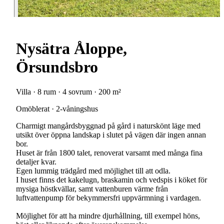
Nysätra Åloppe,
Örsundsbro
Villa · 8 rum · 4 sovrum · 200 m²
Omöblerat · 2-våningshus
Charmigt mangårdsbyggnad på gård i naturskönt läge med
utsikt över öppna landskap i slutet på vägen där ingen annan
bor.
Huset är från 1800 talet, renoverat varsamt med många fina
detaljer kvar.
Egen lummig trädgård med möjlighet till att odla.
I huset finns det kakelugn, braskamin och vedspis i köket för
mysiga höstkvällar, samt vattenburen värme från
luftvattenpump för bekymmersfri uppvärmning i vardagen.
Möjlighet för att ha mindre djurhållning, till exempel höns,