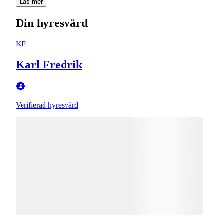
Läs mer
Din hyresvärd
KF
Karl Fredrik
Verifierad hyresvärd