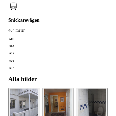
Snickarevägen
484 meter
516
526
528
598
697
Alla bilder