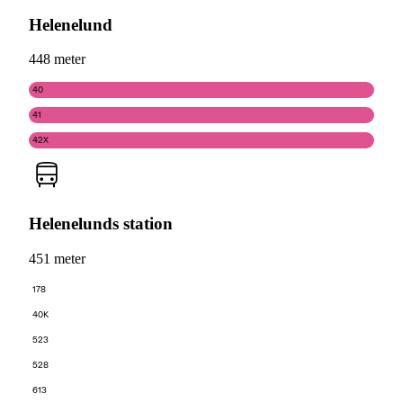
Helenelund
448 meter
40
41
42X
Helenelunds station
451 meter
178
40K
523
528
613