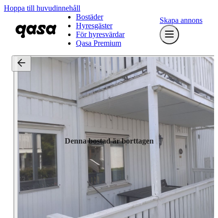
Hoppa till huvudinnehåll
Bostäder
Skapa annons
Hyresgäster
För hyresvärdar
Qasa Premium
Denna bostad är borttagen