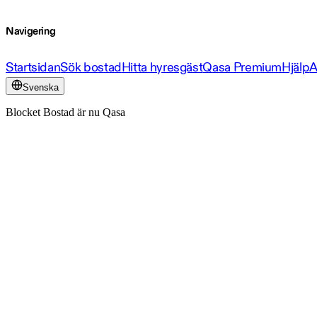
Navigering
Startsidan
Sök bostad
Hitta hyresgäst
Qasa Premium
Hjälp
A
Svenska
Blocket Bostad är nu Qasa