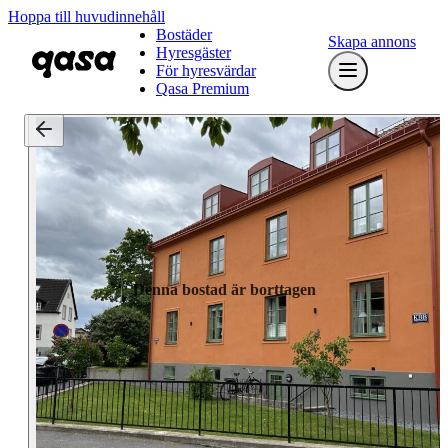
Hoppa till huvudinnehåll
Bostäder
Skapa annons
Hyresgäster
För hyresvärdar
Qasa Premium
Denna bostad är borttagen