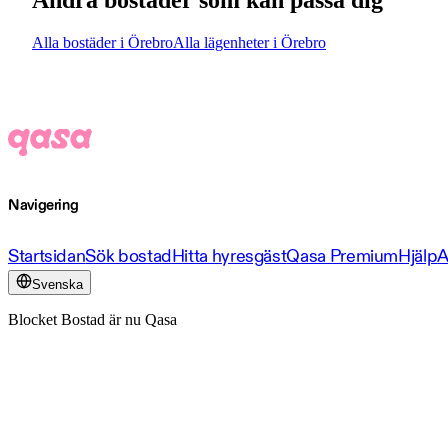
Andra bostäder som kan passa dig
Alla bostäder i Örebro
Alla lägenheter i Örebro
Navigering
Startsidan
Sök bostad
Hitta hyresgäst
Qasa Premium
Hjälp
A
Svenska
Blocket Bostad är nu Qasa