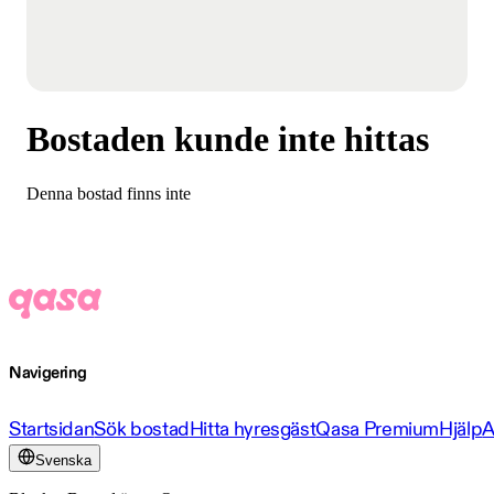
Bostaden kunde inte hittas
Denna bostad finns inte
Navigering
Startsidan
Sök bostad
Hitta hyresgäst
Qasa Premium
Hjälp
A
Svenska