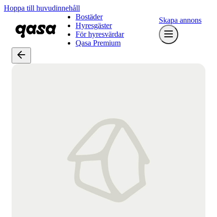
Hoppa till huvudinnehåll
Bostäder
Skapa annons
Hyresgäster
För hyresvärdar
Qasa Premium