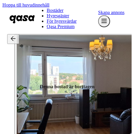
Hoppa till huvudinnehåll
Bostäder
Skapa annons
Hyresgäster
För hyresvärdar
Qasa Premium
Denna bostad är borttagen