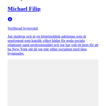
Michael Filip
Verifierad hyresvärd
Jag studerar och är en högerpolitisk adelsman som är
uppfostrad som katolik vilket bådar för goda sociala
relationer samt professionalitet och jag har valt ett hem för att
ha New York stil då jag inte gillar socialism med låga
byggnader.