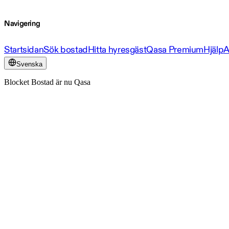
Navigering
Startsidan
Sök bostad
Hitta hyresgäst
Qasa Premium
Hjälp
A
Svenska
Blocket Bostad är nu Qasa