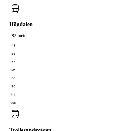
Högdalen
282 meter
143
165
167
172
190
195
744
906
Trollesundsvägen