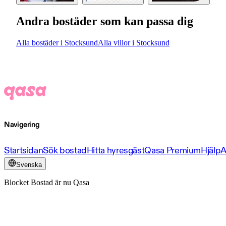
Andra bostäder som kan passa dig
Alla bostäder i Stocksund
Alla villor i Stocksund
Navigering
Startsidan
Sök bostad
Hitta hyresgäst
Qasa Premium
Hjälp
A
Svenska
Blocket Bostad är nu Qasa