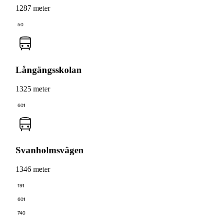
1287 meter
50
Långängsskolan
1325 meter
601
Svanholmsvägen
1346 meter
191
601
740