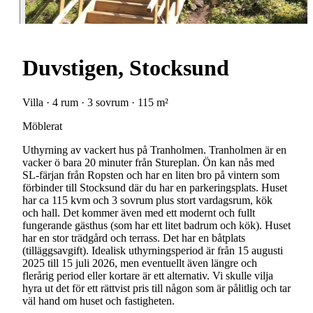
Duvstigen, Stocksund
Villa · 4 rum · 3 sovrum · 115 m²
Möblerat
Uthyrning av vackert hus på Tranholmen. Tranholmen är en
vacker ö bara 20 minuter från Stureplan. Ön kan nås med
SL-färjan från Ropsten och har en liten bro på vintern som
förbinder till Stocksund där du har en parkeringsplats. Huset
har ca 115 kvm och 3 sovrum plus stort vardagsrum, kök
och hall. Det kommer även med ett modernt och fullt
fungerande gästhus (som har ett litet badrum och kök). Huset
har en stor trädgård och terrass. Det har en båtplats
(tilläggsavgift). Idealisk uthyrningsperiod är från 15 augusti
2025 till 15 juli 2026, men eventuellt även längre och
flerårig period eller kortare är ett alternativ. Vi skulle vilja
hyra ut det för ett rättvist pris till någon som är pålitlig och tar
väl hand om huset och fastigheten.