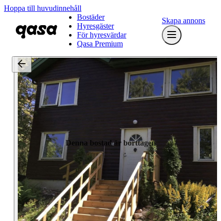
Hoppa till huvudinnehåll
Bostäder
Skapa annons
Hyresgäster
För hyresvärdar
Qasa Premium
Denna bostad är borttagen