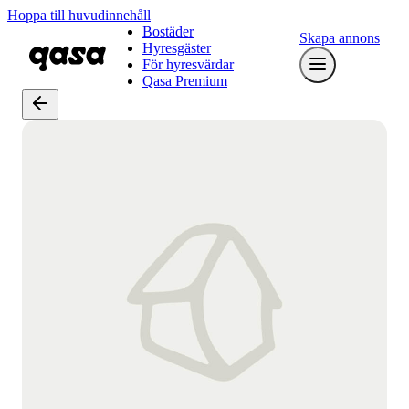
Hoppa till huvudinnehåll
Bostäder
Skapa annons
Hyresgäster
För hyresvärdar
Qasa Premium