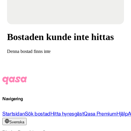
Bostaden kunde inte hittas
Denna bostad finns inte
Navigering
Startsidan
Sök bostad
Hitta hyresgäst
Qasa Premium
Hjälp
A
Svenska