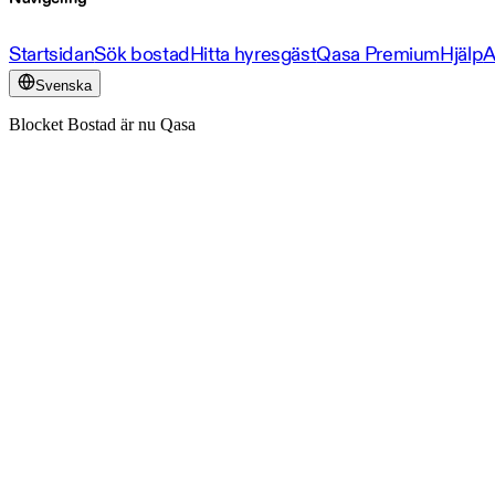
Startsidan
Sök bostad
Hitta hyresgäst
Qasa Premium
Hjälp
A
Svenska
Blocket Bostad är nu Qasa