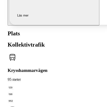
Läs mer
Plats
Kollektivtrafik
Krysshammarvägen
95 meter
129
196
952