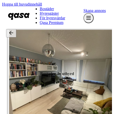
Hoppa till huvudinnehåll
Bostäder
Skapa annons
Hyresgäster
För hyresvärdar
Qasa Premium
Bostaden är uthyrd