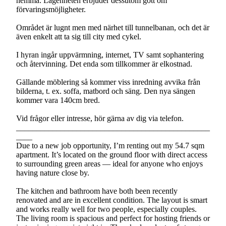
hemma. Lägenheten erbjuder dessutom gott om
förvaringsmöjligheter.
Området är lugnt men med närhet till tunnelbanan, och det är
även enkelt att ta sig till city med cykel.
I hyran ingår uppvärmning, internet, TV samt sophantering
och återvinning. Det enda som tillkommer är elkostnad.
Gällande möblering så kommer viss inredning avvika från
bilderna, t. ex. soffa, matbord och säng. Den nya sängen
kommer vara 140cm bred.
Vid frågor eller intresse, hör gärna av dig via telefon.
________________________________________________
____
Due to a new job opportunity, I’m renting out my 54.7 sqm
apartment. It’s located on the ground floor with direct access
to surrounding green areas — ideal for anyone who enjoys
having nature close by.
The kitchen and bathroom have both been recently
renovated and are in excellent condition. The layout is smart
and works really well for two people, especially couples.
The living room is spacious and perfect for hosting friends or