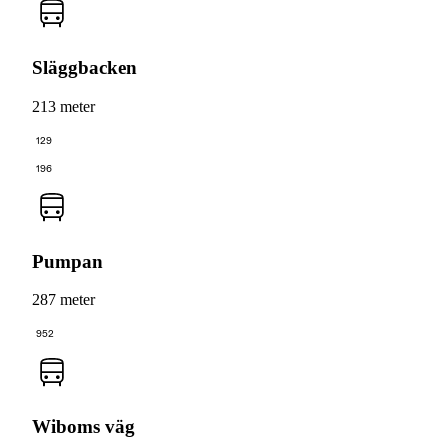
Släggbacken
213 meter
129
196
Pumpan
287 meter
952
Wiboms väg