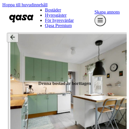
Hoppa till huvudinnehåll
Bostäder
Skapa annons
Hyresgäster
För hyresvärdar
Qasa Premium
Denna bostad är borttagen