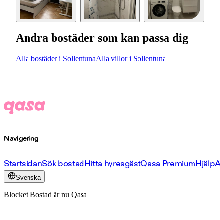
Andra bostäder som kan passa dig
Alla bostäder i Sollentuna
Alla villor i Sollentuna
Navigering
Startsidan
Sök bostad
Hitta hyresgäst
Qasa Premium
Hjälp
A
Svenska
Blocket Bostad är nu Qasa