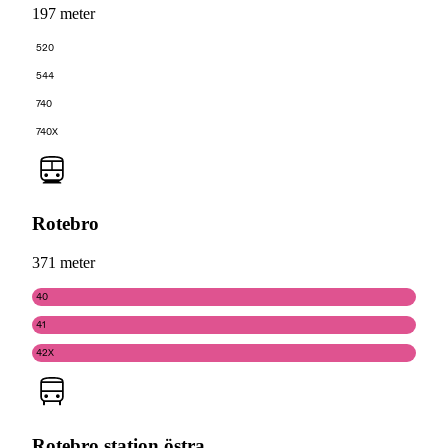
197 meter
520
544
740
740X
Rotebro
371 meter
40
41
42X
Rotebro station östra