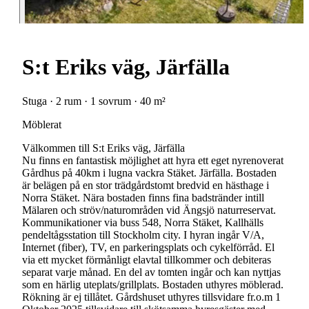
S:t Eriks väg, Järfälla
Stuga · 2 rum · 1 sovrum · 40 m²
Möblerat
Välkommen till S:t Eriks väg, Järfälla
Nu finns en fantastisk möjlighet att hyra ett eget nyrenoverat
Gårdhus på 40km i lugna vackra Stäket. Järfälla. Bostaden
är belägen på en stor trädgårdstomt bredvid en hästhage i
Norra Stäket. Nära bostaden finns fina badstränder intill
Mälaren och ströv/naturområden vid Ängsjö naturreservat.
Kommunikationer via buss 548, Norra Stäket, Kallhälls
pendeltågsstation till Stockholm city. I hyran ingår V/A,
Internet (fiber), TV, en parkeringsplats och cykelförråd. El
via ett mycket förmånligt elavtal tillkommer och debiteras
separat varje månad. En del av tomten ingår och kan nyttjas
som en härlig uteplats/grillplats. Bostaden uthyres möblerad.
Rökning är ej tillåtet. Gårdshuset uthyres tillsvidare fr.o.m 1