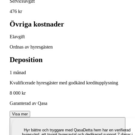
Serviceavgift
476 kr
Övriga kostnader
Elavgift
Ordnas av hyresgästen
Deposition
1 månad
Kvalificerade hyresgäster med godkänd kreditupplysning
8 000 kr
Garanterad av Qasa
Visa mer
Hyr bättre och tryggare med Qasa
Detta hem har en verifierad
hyresvärd, ett tryggt hyresavtal och dedikerad support 7 dagar i