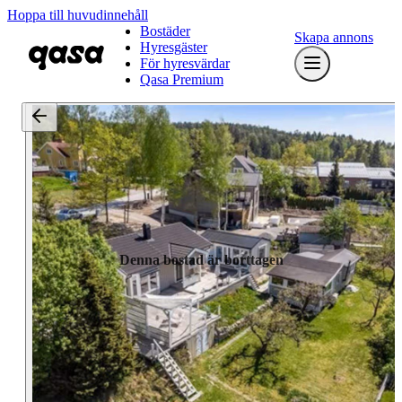
Hoppa till huvudinnehåll
Bostäder
Skapa annons
Hyresgäster
För hyresvärdar
Qasa Premium
Denna bostad är borttagen