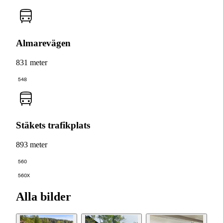
Almarevägen
831 meter
548
Stäkets trafikplats
893 meter
560
560X
Alla bilder