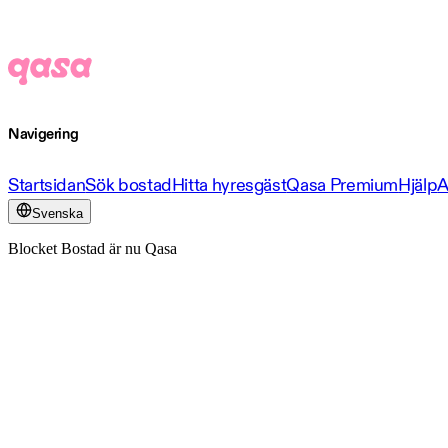
Navigering
Startsidan
Sök bostad
Hitta hyresgäst
Qasa Premium
Hjälp
A
Svenska
Blocket Bostad är nu Qasa