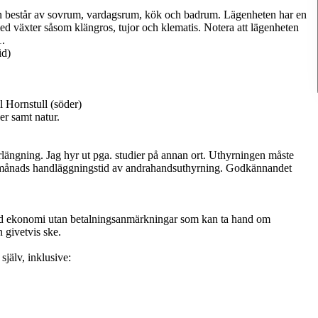
en består av sovrum, vardagsrum, kök och badrum. Lägenheten har en
med växter såsom klängros, tujor och klematis. Notera att lägenheten
1.
id)
l Hornstull (söder)
er samt natur.
rlängning. Jag hyr ut pga. studier på annan ort. Uthyrningen måste
 månads handläggningstid av andrahandsuthyrning. Godkännandet
ad ekonomi utan betalningsanmärkningar som kan ta hand om
 givetvis ske.
själv, inklusive: