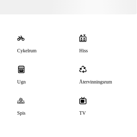
Cykelrum
Hiss
Ugn
Återvinningsrum
Denna bostad är borttagen
Spis
TV