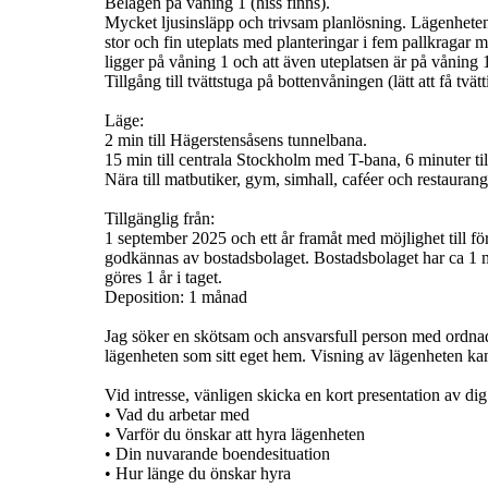
Belägen på våning 1 (hiss finns).
Mycket ljusinsläpp och trivsam planlösning. Lägenhet
stor och fin uteplats med planteringar i fem pallkragar 
ligger på våning 1 och att även uteplatsen är på våning 
Tillgång till tvättstuga på bottenvåningen (lätt att få tvätt
Läge:
2 min till Hägerstensåsens tunnelbana.
15 min till centrala Stockholm med T-bana, 6 minuter til
Nära till matbutiker, gym, simhall, caféer och restaurang
Tillgänglig från:
1 september 2025 och ett år framåt med möjlighet till fö
godkännas av bostadsbolaget. Bostadsbolaget har ca 1
göres 1 år i taget.
Deposition: 1 månad
Jag söker en skötsam och ansvarsfull person med ordn
lägenheten som sitt eget hem. Visning av lägenheten kan
Vid intresse, vänligen skicka en kort presentation av dig 
• Vad du arbetar med
• Varför du önskar att hyra lägenheten
• Din nuvarande boendesituation
• Hur länge du önskar hyra