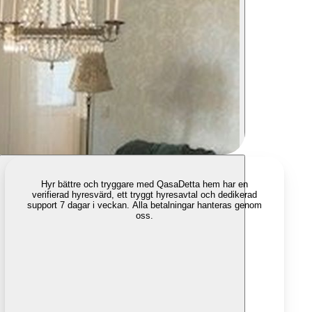
Hyr bättre och tryggare med Qasa
Detta hem har en
verifierad hyresvärd, ett tryggt hyresavtal och dedikerad
support 7 dagar i veckan. Alla betalningar hanteras genom
oss.