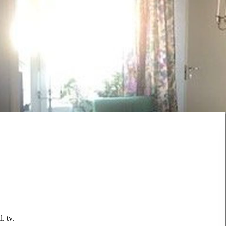
. tv.