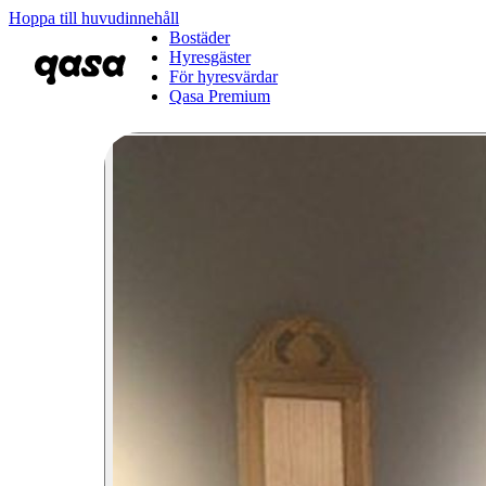
Hoppa till huvudinnehåll
Bostäder
Hyresgäster
För hyresvärdar
Qasa Premium