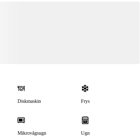
Diskmaskin
Frys
Mikrovågsugn
Ugn