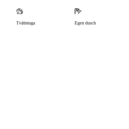
Tvättstuga
Egen dusch
Denna bostad är borttagen