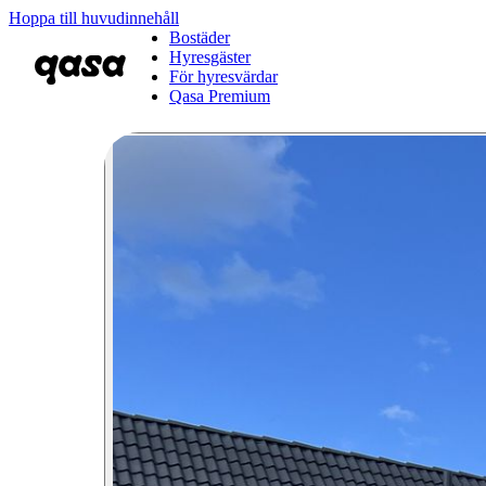
Hoppa till huvudinnehåll
Bostäder
Hyresgäster
För hyresvärdar
Qasa Premium