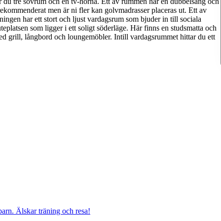
tar du tre sovrum och en tv-hörna. Ett av rummen har en dubbelsäng och
 rekommenderat men är ni fler kan golvmadrasser placeras ut. Ett av
gen har ett stort och ljust vardagsrum som bjuder in till sociala
platsen som ligger i ett soligt söderläge. Här finns en studsmatta och
d grill, långbord och loungemöbler. Intill vardagsrummet hittar du ett
barn. Älskar träning och resa!