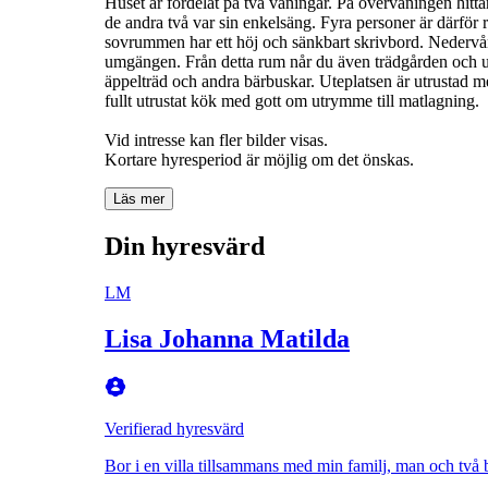
Huset är fördelat på två våningar. På övervåningen hit
de andra två var sin enkelsäng. Fyra personer är därför
sovrummen har ett höj och sänkbart skrivbord. Nedervånin
umgängen. Från detta rum når du även trädgården och ute
äppelträd och andra bärbuskar. Uteplatsen är utrustad me
fullt utrustat kök med gott om utrymme till matlagning.
Vid intresse kan fler bilder visas.
Kortare hyresperiod är möjlig om det önskas.
Läs mer
Din hyresvärd
LM
Lisa Johanna Matilda
Verifierad hyresvärd
Bor i en villa tillsammans med min familj, man och två 