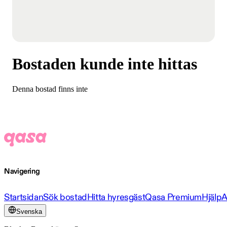
Bostaden kunde inte hittas
Denna bostad finns inte
Navigering
Startsidan
Sök bostad
Hitta hyresgäst
Qasa Premium
Hjälp
A
Svenska