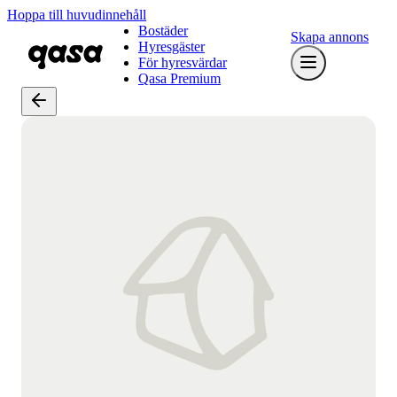
Hoppa till huvudinnehåll
Bostäder
Skapa annons
Hyresgäster
För hyresvärdar
Qasa Premium