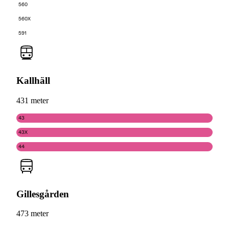
560
560X
591
Kallhäll
431 meter
43
43X
44
Gillesgården
473 meter