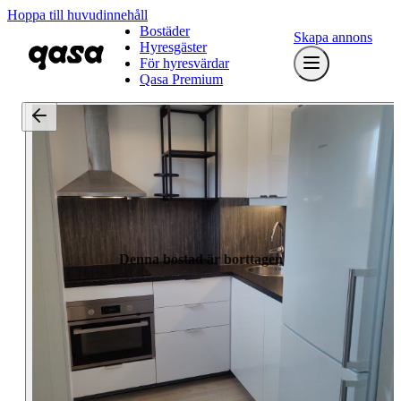
Hoppa till huvudinnehåll
Bostäder
Skapa annons
Hyresgäster
För hyresvärdar
Qasa Premium
Denna bostad är borttagen