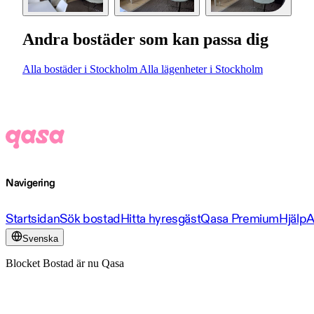
Andra bostäder som kan passa dig
Alla bostäder i Stockholm
Alla lägenheter i Stockholm
Navigering
Startsidan
Sök bostad
Hitta hyresgäst
Qasa Premium
Hjälp
A
Svenska
Blocket Bostad är nu Qasa