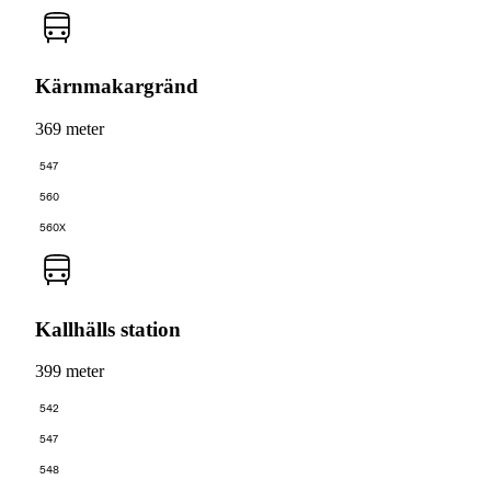
Kärnmakargränd
369 meter
547
560
560X
Kallhälls station
399 meter
542
547
548