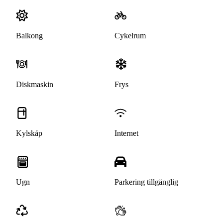
Balkong
Cykelrum
Diskmaskin
Frys
Kylskåp
Internet
Ugn
Parkering tillgänglig