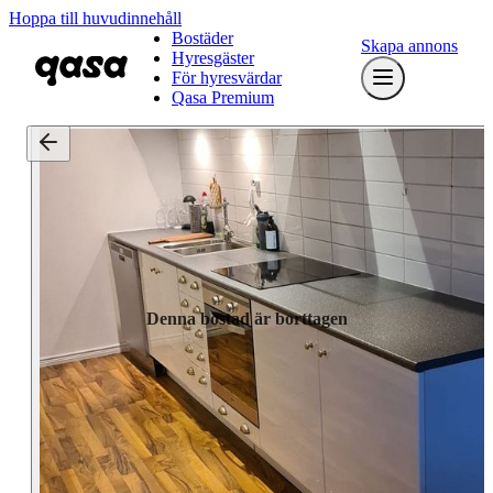
Hoppa till huvudinnehåll
Bostäder
Skapa annons
Hyresgäster
För hyresvärdar
Qasa Premium
Denna bostad är borttagen