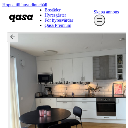
Hoppa till huvudinnehåll
Bostäder
Skapa annons
Hyresgäster
För hyresvärdar
Qasa Premium
Denna bostad är borttagen