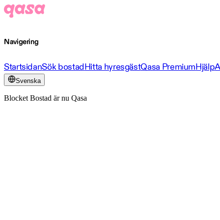
Navigering
Startsidan
Sök bostad
Hitta hyresgäst
Qasa Premium
Hjälp
A
Svenska
Blocket Bostad är nu Qasa