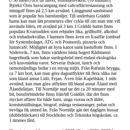
(750 meter) och till havet, Hummelsviken, (10 minuter).
Björkö Örns havscamping med cafe/affär/restaurang och
minigolf finns på 2,5 km avstånd. Långgrund sandstrand
som är populär hos barnfamiljer. Till underbara Gräddö
hamn kan man lätt promenera eller cykla till om man inte vill
använda bilen, ett avstånd på 3 km. I Gräddö hamn finns
populära Kvarnudden som erbjuder fika, grillbuffé, alkohol
och trubadurkvällar. I hamnen finns även en Icaaffär (ombud
för Systembolaget, ATG och Postnord), pizzeria och
hamncafé. Möjlighet att hyra kanot samt bastuflotte finns. I
Södersvik, 7 km, finns världens bästa bageri Rådmansö
bageributik som bakar surdegsbröd med endast ekologiska
och kravmärkta varor. Serverar frukost, lunch och
oemotståndliga bullar i en mysig miljö. Från Räfsnäs brygga,
ca 7 km bort, kan man göra dagsutflykter till flera olika öar
som bland annat Lidö, Fejan. Även från Kapellskär, 1 mils
avstånd, kan man göra utflykter till bland annat Åland med
Ålandsfärjan. Till Norrtälje stad tar det ca 20 minuter med
bil, bussförbindelse finns från/till Gräddö, där det finns
mycket affärer för både barn, unga vuxna och äldre,
konstutställningar, biograf, många restauranger, pubar och
trevliga fik utmed ån. Från Norrtälje går det dagligen bussar
(dubbeldäckare) till Stockholm och Tekniska högskolan, ca
1 timmes färd.