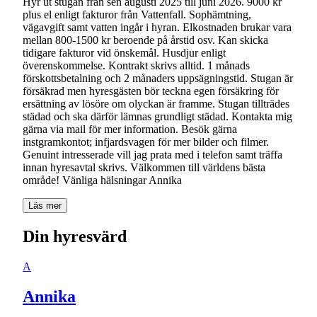
Hyr ut stugan från sen augusti 2025 till juni 2026. 9000 kr
plus el enligt fakturor från Vattenfall. Sophämtning,
vägavgift samt vatten ingår i hyran. Elkostnaden brukar vara
mellan 800-1500 kr beroende på årstid osv. Kan skicka
tidigare fakturor vid önskemål. Husdjur enligt
överenskommelse. Kontrakt skrivs alltid. 1 månads
förskottsbetalning och 2 månaders uppsägningstid. Stugan är
försäkrad men hyresgästen bör teckna egen försäkring för
ersättning av lösöre om olyckan är framme. Stugan tillträdes
städad och ska därför lämnas grundligt städad. Kontakta mig
gärna via mail för mer information. Besök gärna
instgramkontot; infjardsvagen för mer bilder och filmer.
Genuint intresserade vill jag prata med i telefon samt träffa
innan hyresavtal skrivs. Välkommen till världens bästa
område! Vänliga hälsningar Annika
Läs mer
Din hyresvärd
A
Annika