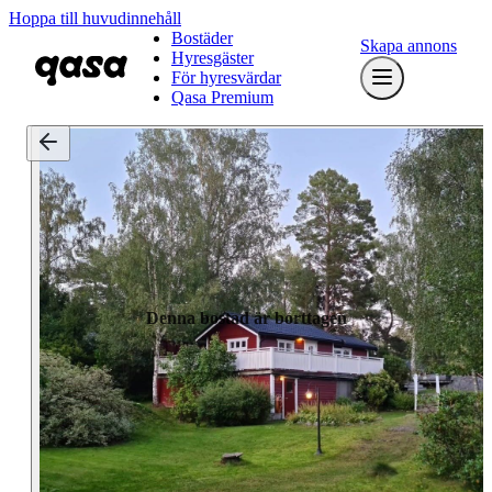
Hoppa till huvudinnehåll
Bostäder
Skapa annons
Hyresgäster
För hyresvärdar
Qasa Premium
Denna bostad är borttagen