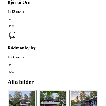
Björkö Örn
1212 meter
631
631X
Rådmanby by
1606 meter
631
631X
Alla bilder