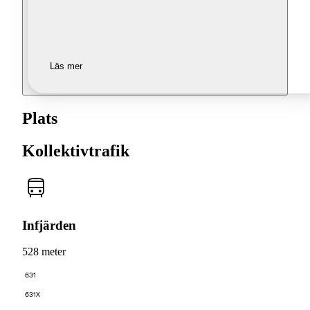
Läs mer
Plats
Kollektivtrafik
Infjärden
528 meter
631
631X