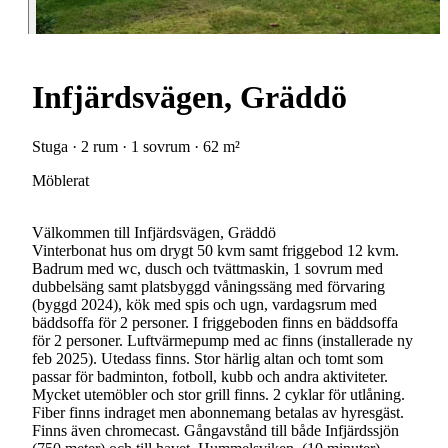
Infjärdsvägen, Gräddö
Stuga · 2 rum · 1 sovrum · 62 m²
Möblerat
Välkommen till Infjärdsvägen, Gräddö
Vinterbonat hus om drygt 50 kvm samt friggebod 12 kvm.
Badrum med wc, dusch och tvättmaskin, 1 sovrum med
dubbelsäng samt platsbyggd våningssäng med förvaring
(byggd 2024), kök med spis och ugn, vardagsrum med
bäddsoffa för 2 personer. I friggeboden finns en bäddsoffa
för 2 personer. Luftvärmepump med ac finns (installerade ny
feb 2025). Utedass finns. Stor härlig altan och tomt som
passar för badminton, fotboll, kubb och andra aktiviteter.
Mycket utemöbler och stor grill finns. 2 cyklar för utlåning.
Fiber finns indraget men abonnemang betalas av hyresgäst.
Finns även chromecast. Gångavstånd till både Infjärdssjön