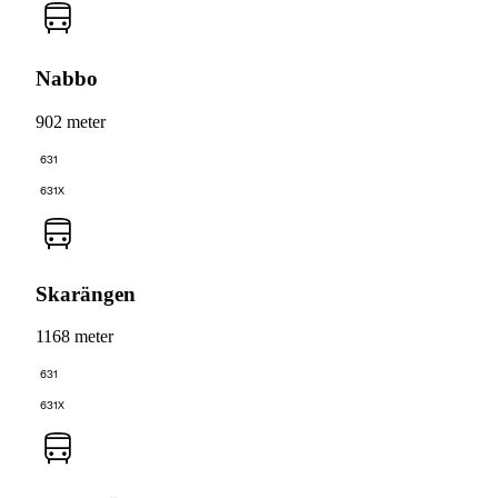
Nabbo
902 meter
631
631X
Skarängen
1168 meter
631
631X