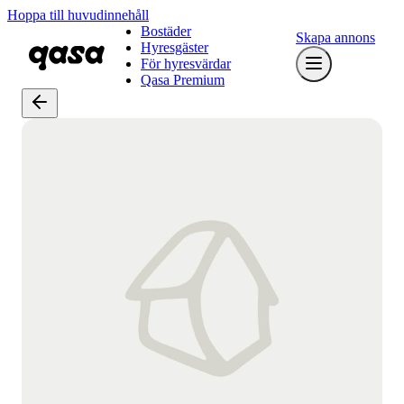
Hoppa till huvudinnehåll
Bostäder
Skapa annons
Hyresgäster
För hyresvärdar
Qasa Premium