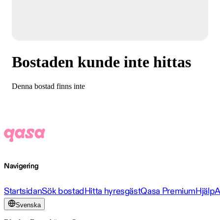
Bostaden kunde inte hittas
Denna bostad finns inte
Navigering
Startsidan
Sök bostad
Hitta hyresgäst
Qasa Premium
Hjälp
A
Svenska