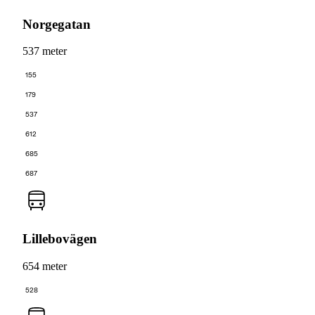
Norgegatan
537 meter
155
179
537
612
685
687
Lillebovägen
654 meter
528