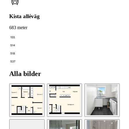
Kista alléväg
683 meter
155
514
518
537
Alla bilder