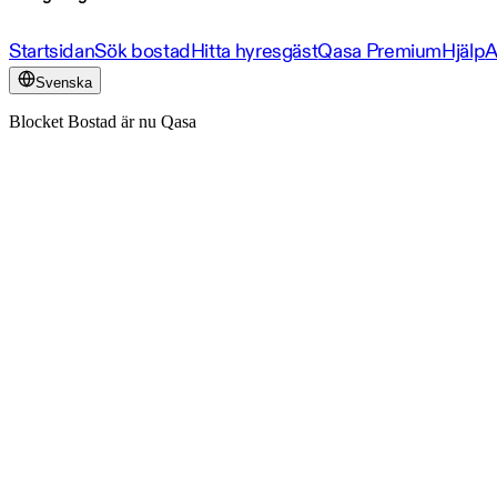
Startsidan
Sök bostad
Hitta hyresgäst
Qasa Premium
Hjälp
A
Svenska
Blocket Bostad är nu Qasa