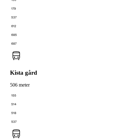
155
179
537
612
685
687
Kista gård
506 meter
155
514
518
537