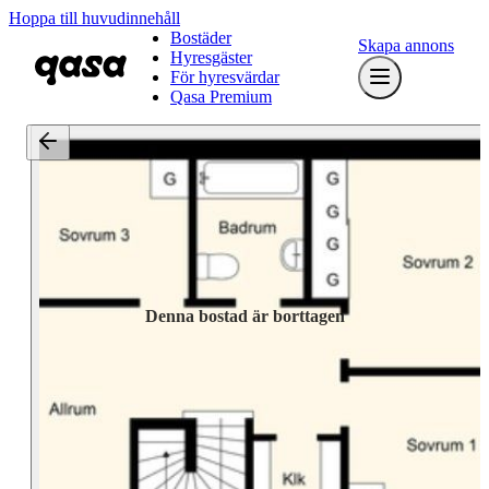
Hoppa till huvudinnehåll
Bostäder
Skapa annons
Hyresgäster
För hyresvärdar
Qasa Premium
Denna bostad är borttagen