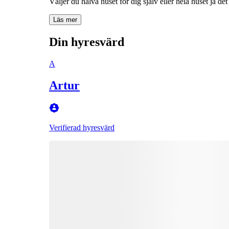
Läs mer
Din hyresvärd
A
Artur
Verifierad hyresvärd