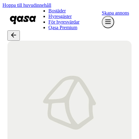
Hoppa till huvudinnehåll
Bostäder
Skapa annons
Hyresgäster
För hyresvärdar
Qasa Premium