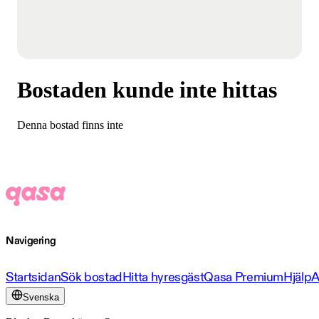
Bostaden kunde inte hittas
Denna bostad finns inte
Navigering
Startsidan
Sök bostad
Hitta hyresgäst
Qasa Premium
Hjälp
A
Svenska