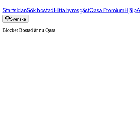
Startsidan
Sök bostad
Hitta hyresgäst
Qasa Premium
Hjälp
A
Svenska
Blocket Bostad är nu Qasa