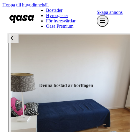
Hoppa till huvudinnehåll
Bostäder
Skapa annons
Hyresgäster
För hyresvärdar
Qasa Premium
Denna bostad är borttagen