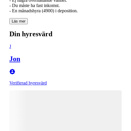
- Ej några övernattande vänner.
- Du måste ha fast inkomst.
- En månadshyra (4900) i deposition.
Läs mer
Din hyresvärd
J
Jon
Verifierad hyresvärd